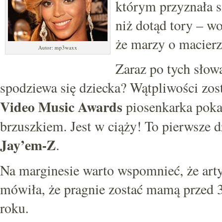
którym przyznała si
niż dotąd tory – wo
że marzy o macierz
Autor: mp3waxx
Zaraz po tych słow
spodziewa się dziecka? Wątpliwości zost
Video Music Awards
piosenkarka poka
brzuszkiem. Jest w ciąży! To pierwsze 
Jay’em-Z
.
Na marginesie warto wspomnieć, że arty
mówiła, że pragnie zostać mamą przed 
roku.