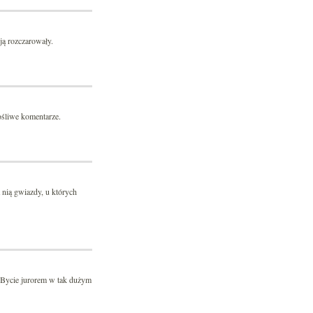
ą rozczarowały.
śliwe komentarze.
 nią gwiazdy, u których
. Bycie jurorem w tak dużym