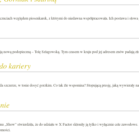
uciach względem piosenkarek, z którymi do niedawna współpracowała. Ich postawa i słowa j
ą nową podopieczną – Tolę Szlagowską. Tym czasem w kraju pod jej adresem znów padają zło
do kariery
a szczerze, w tonie dosyć gorzkim. Co tak źle wspomina? Stopującą presję, jaką wywierały na
anie
ynu „Show” stwierdziła, że do udziału w X Factor skłoniły ją tylko i wyłącznie cele zawodowe
omości.