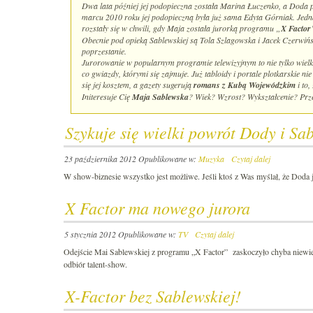
Dwa lata później jej podopieczna została Marina Łuczenko, a Doda 
marcu 2010 roku jej podopieczną była już sama Edyta Górniak. Jedna
rozstały się w chwili, gdy Maja została jurorką programu „
X Factor
Obecnie pod opieką Sablewskiej są Tola Szlagowska i Jacek Czerwiń
poprzestanie.
Jurorowanie w popularnym programie telewizyjnym to nie tylko wielka
co gwiazdy, którymi się zajmuje. Już tabloidy i portale plotkarskie ni
się jej kosztem, a gazety sugerują
romans z Kubą Wojewódzkim
i to,
Initeresuje Cię
Maja Sablewska
? Wiek? Wzrost? Wykształcenie? Przej
Szykuje się wielki powrót Dody i Sa
23 października 2012
Opublikowane w:
Muzyka
Czytaj dalej
W show-biznesie wszystko jest możliwe. Jeśli ktoś z Was myślał, że Doda 
X Factor ma nowego jurora
5 stycznia 2012
Opublikowane w:
TV
Czytaj dalej
Odejście Mai Sablewskiej z programu „X Factor” zaskoczyło chyba niewiel
odbiór talent-show.
X-Factor bez Sablewskiej!