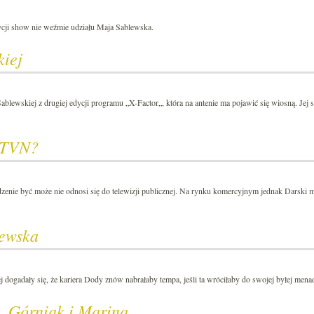
dycji show nie weźmie udziału Maja Sablewska.
kiej
ablewskiej z drugiej edycji programu „X-Factor„, która na antenie ma pojawić się wiosną. Jej 
o TVN?
dzenie być może nie odnosi się do telewizji publicznej. Na rynku komercyjnym jednak Darski 
lewska
ogadały się, że kariera Dody znów nabrałaby tempa, jeśli ta wróciłaby do swojej byłej menad
, Górniak i Mariną