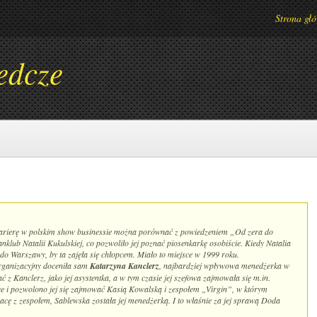
Strona gł
edcze
 karierę w polskim show businessie można porównać z powiedzeniem „Od zera do
nklub Natalii Kukulskiej, co pozwoliło jej poznać piosenkarkę osobiście. Kiedy Natalia
do Warszawy, by ta zajęła się chłopcem. Miało to miejsce w 1999 roku.
 organizacyjny doceniła sam
Katarzyna Kanclerz
, najbardziej wpływowa menedżerka w
 Kanclerz, jako jej asystentka, a w tym czasie jej szefowa zajmowała się m.in.
e i pozwolono jej się zajmować Kasią Kowalską i zespołem „Virgin”, w którym
ę z zespołem, Sablewska została jej menedżerką. I to właśnie za jej sprawą Doda