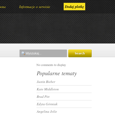
ówna
Informacje o serwisie
Dodaj plotkę
No comments to display
Popularne tematy
Justin Bieber
Kate Middleton
Brad Pitt
Edyta Górniak
Angelina Jolie