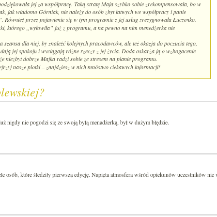
podziękowała jej za współpracę. Taką stratę Maja szybko sobie zrekompensowała, bo w
k, jak wiadomo Górniak, nie należy do osób zbyt łatwych we współpracy i panie
”. Również przez pojawienie się w tym programie z jej usług zrezygnowała Łuczenko.
ski, którego „wyłowiła” już z programu, a na pewno na nim menedżerka nie
 szansa dla niej, by znaleźć kolejnych pracodawców, ale też okazja do poczucia tego,
e dają jej spokoju i wyciągają różne rzeczy z jej życia. Doda oskarża ją o wzbogacenie
 że niezbyt dobrze Majka radzi sobie ze stresem na planie programu.
rzyj nasze plotki – znajdziesz w nich mnóstwo ciekawych informacji!
blewskiej?
już nigdy nie pogodzi się ze swoją byłą menadżerką, był w dużym błędzie.
e osób, które śledziły pierwszą edycję. Napięta atmosfera wśród opiekunów uczestników nie