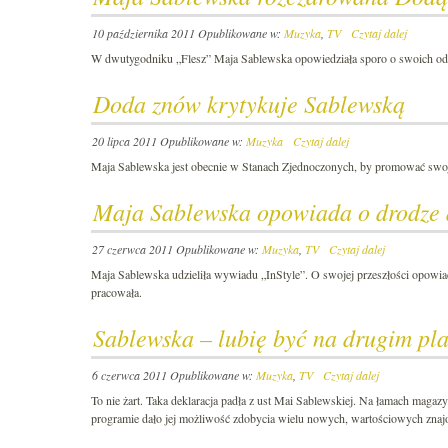
10 października 2011
Opublikowane w:
Muzyka
,
TV
Czytaj dalej
W dwutygodniku „Flesz” Maja Sablewska opowiedziała sporo o swoich odcz
Doda znów krytykuje Sablewską
20 lipca 2011
Opublikowane w:
Muzyka
Czytaj dalej
Maja Sablewska jest obecnie w Stanach Zjednoczonych, by promować swoj
Maja Sablewska opowiada o drodze 
27 czerwca 2011
Opublikowane w:
Muzyka
,
TV
Czytaj dalej
Maja Sablewska udzieliła wywiadu „InStyle”. O swojej przeszłości opowiad
pracowała.
Sablewska – lubię być na drugim pl
6 czerwca 2011
Opublikowane w:
Muzyka
,
TV
Czytaj dalej
To nie żart. Taka deklaracja padła z ust Mai Sablewskiej. Na łamach magaz
programie dało jej możliwość zdobycia wielu nowych, wartościowych znaj