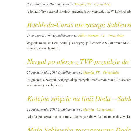
9 grudnia 2011
Opublikowane w:
Muzyka
,
TV
Czytaj dalej
A jednak! Trwające od miesięcy spekulacje potwierdzają się. W kolejnej e
Bachleda-Curuś nie zastąpi Sablews
18 listopada 2011
Opublikowane w:
Filmy
,
Muzyka
,
TV
Czytaj dalej
Wygląda na to, że TVN podjął już decyzję, jeśli chodzi o wykluczenie Mai S
gwiazdy show-biznesu.
Nergal po aferze z TVP przejdzie d
27 października 2011
Opublikowane w:
Muzyka
,
TV
Czytaj dalej
Im głośniej o Nergalu tym jego akcje na rynku medialnym rosną. To stwier
wartościowym nabytkiem.
Kolejne spięcie na linii Doda – Sab
11 października 2011
Opublikowane w:
Muzyka
Czytaj dalej
Od jakiegoś czasu media donoszą, że Maja Sablewska i mama Rabczewskiej d
Maja Sablewska rozczarowana Dodą