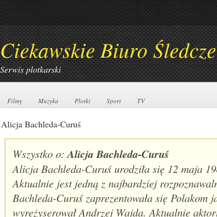
Ciekawskie Biuro Śledcze
Serwis plotkarski
Filmy
Filmy
Muzyka
Muzyka
Plotki
Plotki
Sport
Sport
TV
TV
Alicja Bachleda-Curuś
Wszystko o:
Alicja Bachleda-Curuś
Alicja Bachleda-Curuś urodziła się 12 maja 
Aktualnie jest jedną z najbardziej rozpoznawal
Bachleda-Curuś zaprezentowała się Polakom j
wyreżyserował Andrzej Wajda. Aktualnie aktor