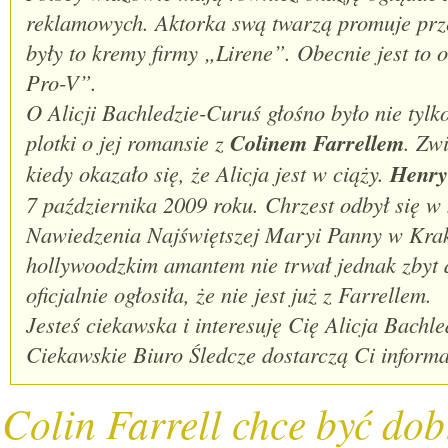
reklamowych. Aktorka swą twarzą promuje prz
były to kremy firmy „Lirene”. Obecnie jest t
Pro-V”.
O Alicji Bachledzie-Curuś głośno było nie tylko
plotki o jej romansie z
Colinem Farrellem
. Zw
kiedy okazało się, że Alicja jest w ciąży.
Henry
7 października 2009 roku. Chrzest odbył się w
Nawiedzenia Najświętszej Maryi Panny w Krako
hollywoodzkim amantem nie trwał jednak zbyt 
oficjalnie ogłosiła, że nie jest już z Farrellem.
Jesteś ciekawska i interesuję Cię Alicja Bach
Ciekawskie Biuro Śledcze dostarczą Ci informac
Colin Farrell chce być do