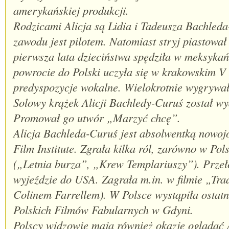
amerykańskiej produkcji.
Rodzicami Alicja są Lidia i Tadeusza Bachleda-
zawodu jest pilotem. Natomiast stryj piastowa
pierwsza lata dzieciństwa spędziła w meksykań
powrocie do Polski uczyła się w krakowskim V
predyspozycje wokalne. Wielokrotnie wygrywał
Solowy krążek Alicji Bachledy-Curuś został w
Promował go utwór „Marzyć chcę”.
Alicja Bachleda-Curuś jest absolwentką nowoj
Film Institute. Zgrała kilka ról, zarówno w Pol
(„Letnia burza”, „Krew Templariuszy”). Przeło
wyjeździe do USA. Zagrała m.in. w filmie „Tr
Colinem Farrellem). W Polsce wystąpiła ostatni
Polskich Filmów Fabularnych w Gdyni.
Polscy widzowie mają również okazję oglądać 