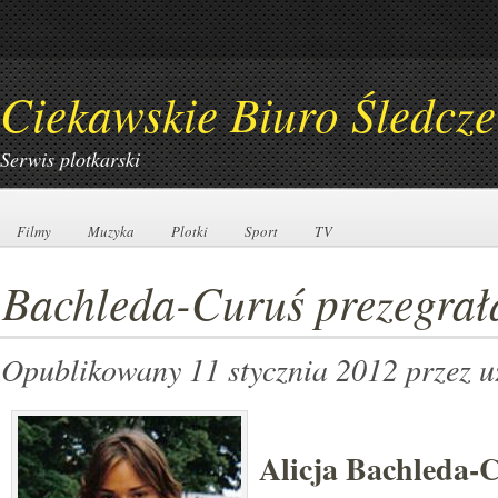
Ciekawskie Biuro Śledcze
Serwis plotkarski
Filmy
Filmy
Muzyka
Muzyka
Plotki
Plotki
Sport
Sport
TV
TV
Bachleda-Curuś prezegrał
Opublikowany 11 stycznia 2012
przez 
Alicja Bachleda-