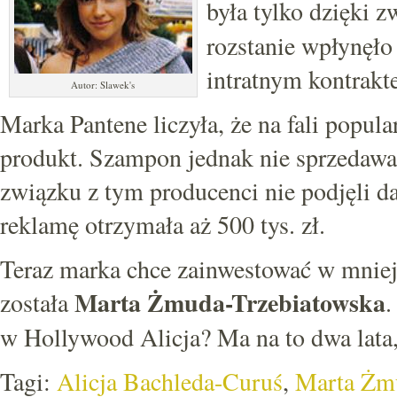
była tylko dzięki 
rozstanie wpłynęło
intratnym kontrak
Autor: Slawek's
Marka Pantene liczyła, że na fali popu
produkt. Szampon jednak nie sprzedawa
związku z tym producenci nie podjęli da
reklamę otrzymała aż 500 tys. zł.
Teraz marka chce zainwestować w mnie
Marta Żmuda-Trzebiatowska
została
.
w Hollywood Alicja? Ma na to dwa lata, 
Tagi:
Alicja Bachleda-Curuś
,
Marta Żm