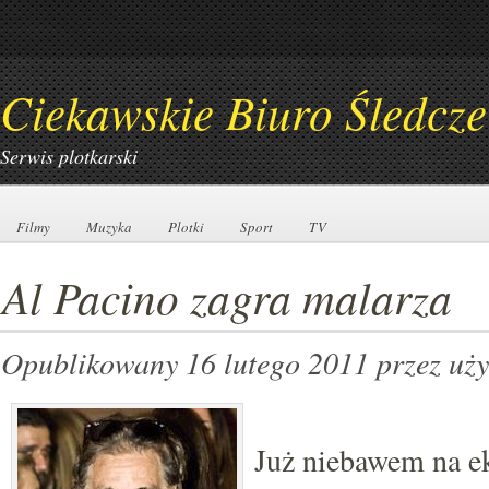
Ciekawskie Biuro Śledcze
Serwis plotkarski
Filmy
Filmy
Muzyka
Muzyka
Plotki
Plotki
Sport
Sport
TV
TV
Al Pacino zagra malarza
Opublikowany 16 lutego 2011
przez uż
Już niebawem na ek