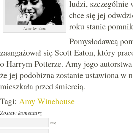
ludzi, szczególnie
chce się jej odwd
roku stanie pomnik
Autor: ky_olsen
Pomysłodawcą pomn
zaangażował się Scott Eaton, który prac
o Harrym Potterze. Amy jego autorstwa
że jej podobizna zostanie ustawiona w 
mieszkała przed śmiercią.
Tagi:
Amy Winehouse
Zostaw komentarz
Imię