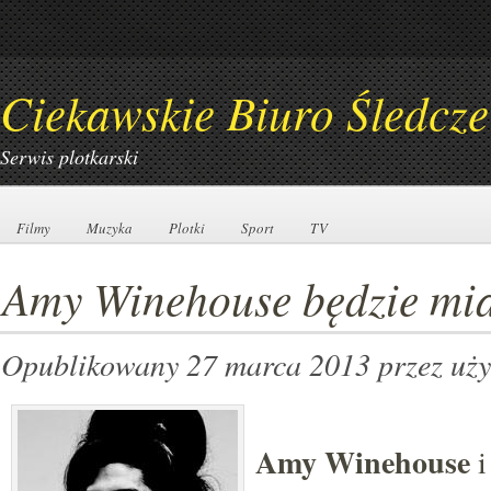
Ciekawskie Biuro Śledcze
Serwis plotkarski
Filmy
Filmy
Muzyka
Muzyka
Plotki
Plotki
Sport
Sport
TV
TV
Amy Winehouse będzie mia
Opublikowany 27 marca 2013
przez uż
Amy Winehouse
i