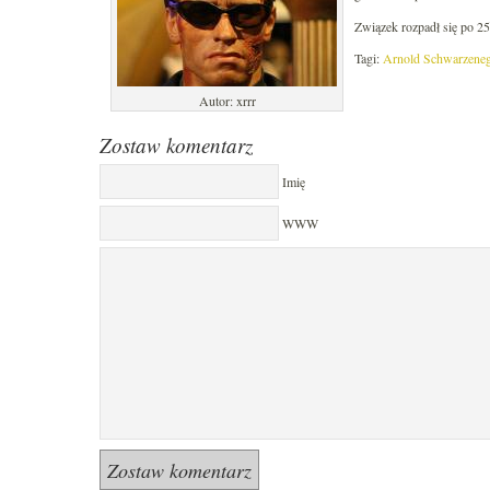
Związek rozpadł się po 25
Tagi:
Arnold Schwarzene
Autor: xrrr
Zostaw komentarz
Imię
WWW