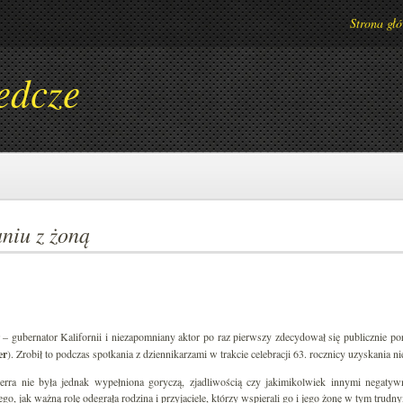
Strona gł
edcze
niu z żoną
– gubernator Kalifornii i niezapomniany aktor po raz pierwszy zdecydował się publicznie por
er
). Zrobił to podczas spotkania z dziennikarzami w trakcie celebracji 63. rocznicy uzyskania ni
ra nie była jednak wypełniona goryczą, zjadliwością czy jakimikolwiek innymi negatywn
go, jak ważną rolę odegrała rodzina i przyjaciele, którzy wspierali go i jego żonę w tym trudn