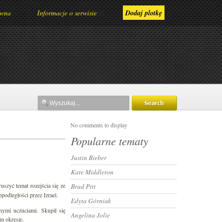
ówna
Informacje o serwisie
Dodaj plotkę
No comments to display
Popularne tematy
Justin Bieber
Kate Middleton
uszyć temat rozejścia się ze
Brad Pitt
epodległości przez Izrael.
Edyta Górniak
ymi uczuciami. Skupił się
Angelina Jolie
ym okresie.