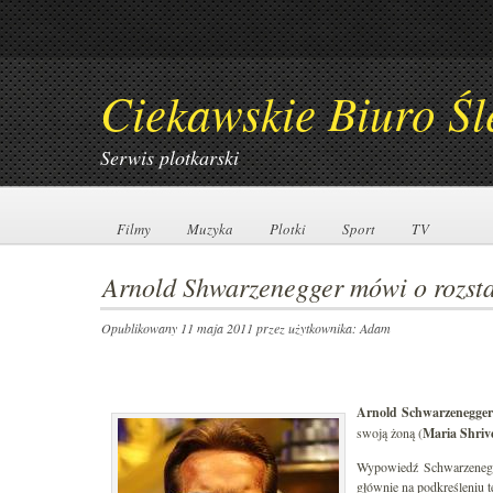
Ciekawskie Biuro Śl
Serwis plotkarski
Filmy
Filmy
Muzyka
Muzyka
Plotki
Plotki
Sport
Sport
TV
TV
Arnold Shwarzenegger mówi o rozsta
Opublikowany 11 maja 2011
przez użytkownika: Adam
Arnold Schwarzenegger
swoją żoną (
Maria Shriv
Wypowiedź Schwarzeneger
głównie na podkreśleniu te