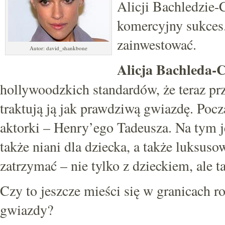
Alicji Bachledzie-
komercyjny sukces
zainwestować.
Autor: david_shankbone
Alicja Bachleda-
hollywoodzkich standardów, że teraz prz
traktują ją jak prawdziwą gwiazdę. Pocz
aktorki – Henry’ego Tadeusza. Na tym j
także niani dla dziecka, a także luksu
zatrzymać – nie tylko z dzieckiem, ale ta
Czy to jeszcze mieści się w granicach r
gwiazdy?