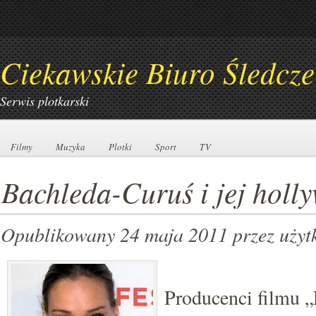
Ciekawskie Biuro Śledcze
Serwis plotkarski
Filmy
Filmy
Muzyka
Muzyka
Plotki
Plotki
Sport
Sport
TV
TV
Bachleda-Curuś i jej holl
Opublikowany 24 maja 2011
przez uży
Producenci filmu „