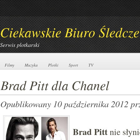
Ciekawskie Biuro Śledcze
Serwis plotkarski
Filmy
Filmy
Muzyka
Muzyka
Plotki
Plotki
Sport
Sport
TV
TV
Brad Pitt dla Chanel
Opublikowany 10 października 2012
pr
Brad Pitt
nie słyni