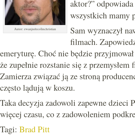
aktor?” odpowiada
wszystkich mamy pr
Sam wyznaczył nawe
Autor: ewanjudecolinchristian
filmach. Zapowiedzi
emeryturę. Choć nie będzie przyjmował j
że zupełnie rozstanie się z przemysłem
Zamierza związać ją ze stroną producenc
często lądują w koszu.
Taka decyzja zadowoli zapewne dzieci Pit
więcej czasu, co z zadowoleniem podkre
Tagi:
Brad Pitt