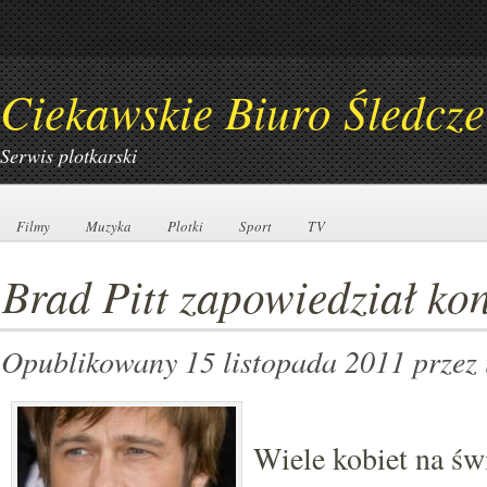
Ciekawskie Biuro Śledcze
Serwis plotkarski
Filmy
Filmy
Muzyka
Muzyka
Plotki
Plotki
Sport
Sport
TV
TV
Brad Pitt zapowiedział kon
Opublikowany 15 listopada 2011
przez
Wiele kobiet na świ