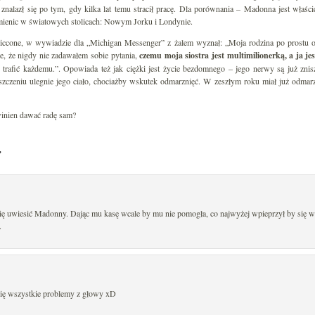
i znalazł się po tym, gdy kilka lat temu stracił pracę. Dla porównania – Madonna jest właśc
mienic w światowych stolicach: Nowym Jorku i Londynie.
iccone, w wywiadzie dla „Michigan Messenger” z żalem wyznał: „Moja rodzina po prostu o
e, że nigdy nie zadawałem sobie pytania,
czemu moja siostra jest multimilionerką, a ja 
trafić każdemu.”. Opowiada też jak ciężki jest życie bezdomnego – jego nerwy są już znis
szczeniu ulegnie jego ciało, chociażby wskutek odmarznięć. W zeszłym roku miał już odmarzni
winien dawać radę sam?
”
się uwiesić Madonny. Dając mu kasę wcale by mu nie pomogła, co najwyżej wpieprzył by się w 
.
się wszystkie problemy z głowy xD