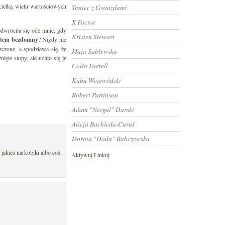
icielką wielu wartościowych
Taniec z Gwiazdami
X Factor
dwróciła się ode mnie, gdy
Kristen Stewart
jestem bezdomny
? Nigdy nie
zczone, a spodziewa się, że
Maja Sablewska
ęte stopy, ale udało się je
Colin Farrell
Kuba Wojewódzki
Robert Pattinson
Adam "Nergal" Darski
Alicja Bachleda-Curuś
Dorota "Doda" Rabczewska
jakieś narkotyki albo coś.
Aktywuj Linkuj