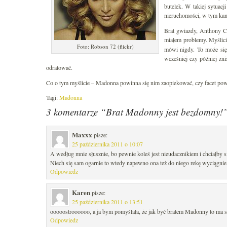
butelek. W takiej sytuacj
nieruchomości, w tym ka
Brat gwiazdy, Anthony C
miałem problemy. Myślici
Foto: Robson 72 (flickr)
mówi nigdy. To może się 
wcześniej czy później zni
odratować.
Co o tym myślicie – Madonna powinna się nim zaopiekować, czy facet po
Tagi:
Madonna
3 komentarze “Brat Madonny jest bezdomny!
Maxxx
pisze:
25 października 2011 o 10:07
A według mnie słusznie, bo pewnie koleś jest nieudacznikiem i chciałby 
Niech się sam ogarnie to wtedy napewno ona też do niego rekę wyciągnie
Odpowiedz
Karen
pisze:
25 października 2011 o 13:51
ooooostroooooo, a ja bym pomyślała, że jak być bratem Madonny to ma 
Odpowiedz