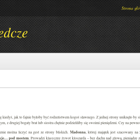
Strona gł
edcze
ię kiedyś, jak to fajnie byłoby być rodzeństwem kogoś sławnego. Z jednej strony uniknęło by
m, z drugiej bogaty brat lub siostra chętnie podzieliliby się swoimi pieniędzmi. Czy na pewno
cznie można liczyć na gest ze strony bliskich.
Madonna
, której majątek jest szacowany n
 żyje… pod mostem
. Prowadzi klasyczny żywot kloszarda – bez dachu nad głową, pieniądze za