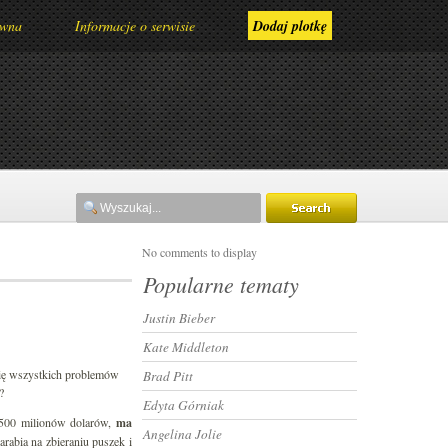
ówna
Informacje o serwisie
Dodaj plotkę
No comments to display
Popularne tematy
Justin Bieber
Kate Middleton
 się wszystkich problemów
Brad Pitt
?
Edyta Górniak
a 500 milionów dolarów,
ma
Angelina Jolie
rabia na zbieraniu puszek i