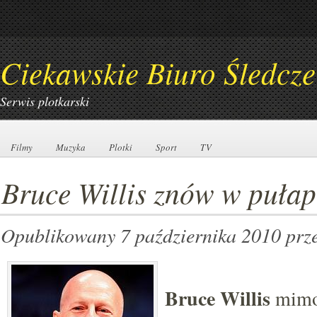
Ciekawskie Biuro Śledcze
Serwis plotkarski
Filmy
Filmy
Muzyka
Muzyka
Plotki
Plotki
Sport
Sport
TV
TV
Bruce Willis znów w pułap
Opublikowany 7 października 2010
prz
Bruce Willis
mimo 