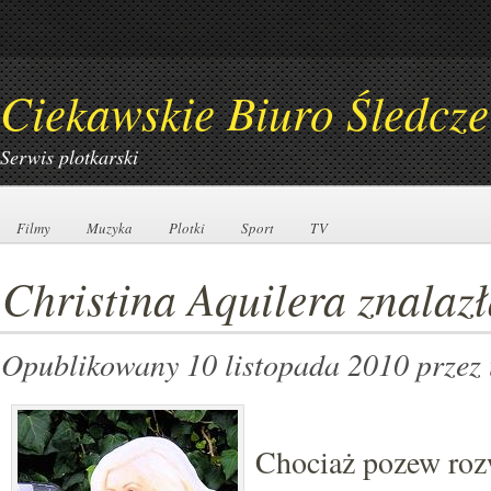
Ciekawskie Biuro Śledcze
Serwis plotkarski
Filmy
Filmy
Muzyka
Muzyka
Plotki
Plotki
Sport
Sport
TV
TV
Christina Aquilera znalazł
Opublikowany 10 listopada 2010
przez
Chociaż pozew r