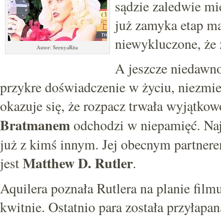
sądzie zaledwie mie
już zamyka etap ma
niewykluczone, że
Autor: SeenyaRita
A jeszcze niedawno 
przykre doświadczenie w życiu, niezmier
okazuje się, że rozpacz trwała wyjątkow
Bratmanem
odchodzi w niepamięć. Naj
już z kimś innym. Jej obecnym partner
Matthew D. Rutler
jest
.
Aquilera poznała Rutlera na planie film
kwitnie. Ostatnio para została przyłap