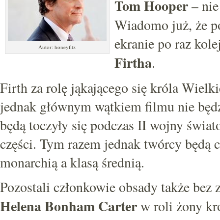
Tom Hooper
– nie
Wiadomo już, że po
ekranie po raz ko
Autor: honeyfitz
Firtha
.
Firth za rolę jąkającego się króla Wiel
jednak głównym wątkiem filmu nie będz
będą toczyły się podczas II wojny świat
części. Tym razem jednak twórcy będą c
monarchią a klasą średnią.
Pozostali członkowie obsady także bez
Helena Bonham Carter
w roli żony kr