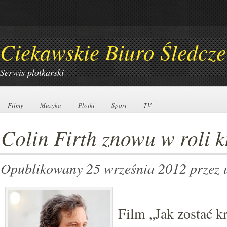
Ciekawskie Biuro Śledcze
Serwis plotkarski
Filmy
Filmy
Muzyka
Muzyka
Plotki
Plotki
Sport
Sport
TV
TV
Colin Firth znowu w roli k
Opublikowany 25 września 2012
przez 
Film „Jak zostać kr