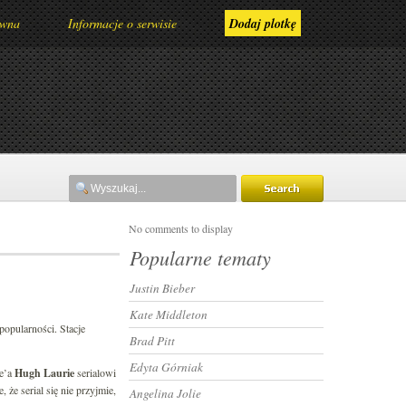
ówna
Informacje o serwisie
Dodaj plotkę
No comments to display
Popularne tematy
Justin Bieber
Kate Middleton
 popularności. Stacje
Brad Pitt
Edyta Górniak
se’a
Hugh Laurie
serialowi
 że serial się nie przyjmie,
Angelina Jolie