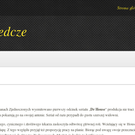
Strona gł
edcze
tanach Zjednoczonych wyemitowano pierwszy odcinek serialu „
Dr House
” produkcja nie traci
a pokazują go na swojej antenie. Serial od razu przypadł do gustu szerszej widowni.
łego, cynicznego i złośliwego lekarza zaskoczyła odtwórcę głównej roli. Wcielający się w Hou
apę. Z tego względu przyjął też propozycję pracy na planie. Biorąc pod uwagę swoje przeczucie,