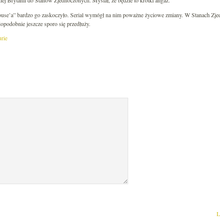
iej Brytanii do Stanów Zjednoczonych. Myślał, że będzie to krótki angaż.
House’a” bardzo go zaskoczyło. Serial wymógł na nim poważne życiowe zmiany. W Stanach Zj
dopodobnie jeszcze sporo się przedłuży.
rie
L