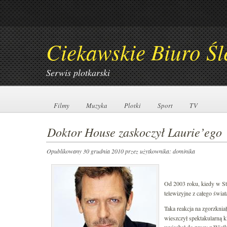
Ciekawskie Biuro Śl
Serwis plotkarski
Filmy
Filmy
Muzyka
Muzyka
Plotki
Plotki
Sport
Sport
TV
TV
Doktor House zaskoczył Laurie’ego
Opublikowany 30 grudnia 2010
przez użytkownika: dominika
Od 2003 roku, kiedy w S
telewizyjne z całego świat
Taka reakcja na zgorzknia
wieszczył spektakularną kl