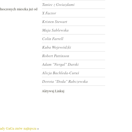
Taniec z Gwiazdami
ednoczonych mieszka już od
X Factor
Kristen Stewart
Maja Sablewska
Colin Farrell
Kuba Wojewódzki
Robert Pattinson
Adam "Nergal" Darski
Alicja Bachleda-Curuś
Dorota "Doda" Rabczewska
Aktywuj Linkuj
ady GaGa znów najlepsza
»