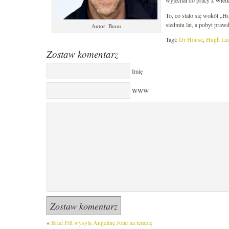
wyjechał do pracy z Wielk
To, co stało się wokół „
siedmiu lat, a pobyt praw
Autor: Buou
Tagi:
Dr House
,
Hugh Lau
Zostaw komentarz
Imię
WWW
«
Brad Pitt wysyła Angelinę Jolie na terapię