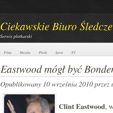
Ciekawskie Biuro Śledcze
Serwis plotkarski
Filmy
Filmy
Muzyka
Muzyka
Plotki
Plotki
Sport
Sport
TV
TV
Eastwood mógł być Bond
Opublikowany 10 września 2010
przez 
Clint Eastwood
, 