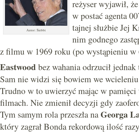
reżyser wyjawił, że
w postać agenta 00
tajnej służbie Jej 
Autor: Siebbi
nim godnego zast
z filmu w 1969 roku (po wystąpieniu w
Eastwood
bez wahania odrzucił jednak tę
Sam nie widzi się bowiem we wcieleniu
Trudno w to uwierzyć mając w pamięci t
filmach. Nie zmienił decyzji gdy zaof
Georga La
Tym samym rola przeszła na
który zagrał Bonda rekordową ilość razy