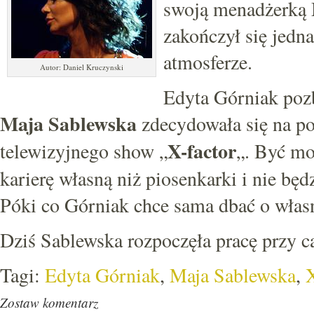
swoją menadżerką 
zakończył się jedn
atmosferze.
Autor: Daniel Kruczynski
Edyta Górniak pozb
Maja Sablewska
zdecydowała się na po
X-factor
telewizyjnego show „
„. Być mo
karierę własną niż piosenkarki i nie będ
Póki co Górniak chce sama dbać o własn
Dziś Sablewska rozpoczęła pracę przy c
Tagi:
Edyta Górniak
,
Maja Sablewska
,
Zostaw komentarz