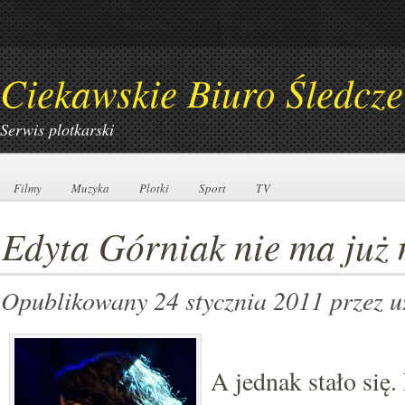
Ciekawskie Biuro Śledcze
Serwis plotkarski
Filmy
Filmy
Muzyka
Muzyka
Plotki
Plotki
Sport
Sport
TV
TV
Edyta Górniak nie ma już
Opublikowany 24 stycznia 2011
przez 
A jednak stało się.