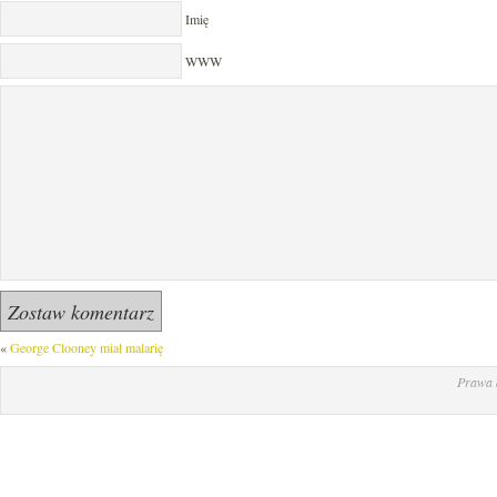
Imię
WWW
«
George Clooney miał malarię
Prawa 