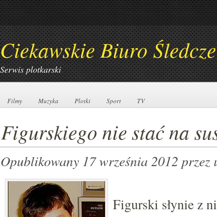
Ciekawskie Biuro Śledcze
Serwis plotkarski
Filmy
Filmy
Muzyka
Muzyka
Plotki
Plotki
Sport
Sport
TV
TV
Figurskiego nie stać na su
Opublikowany 17 września 2012
przez 
Figurski słynie z 