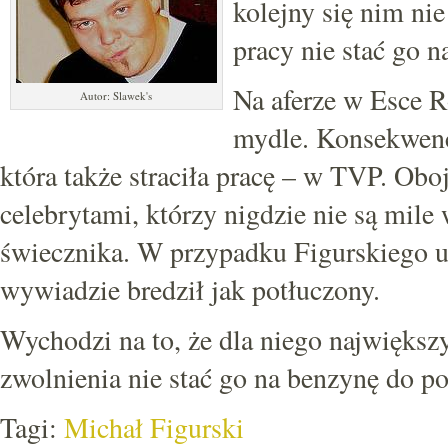
kolejny się nim nie 
pracy nie stać go n
Na aferze w Esce R
Autor: Slawek's
mydle. Konsekwenc
która także straciła pracę – w TVP. Oboj
celebrytami, którzy nigdzie nie są mile
świecznika. W przypadku Figurskiego u
wywiadzie bredził jak potłuczony.
Wychodzi na to, że dla niego największ
zwolnienia nie stać go na benzynę do 
Tagi:
Michał Figurski