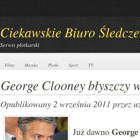
Ciekawskie Biuro Śledcze
Serwis plotkarski
Filmy
Filmy
Muzyka
Muzyka
Plotki
Plotki
Sport
Sport
TV
TV
George Clooney błyszczy 
Opublikowany 2 września 2011
przez u
George
Już dawno