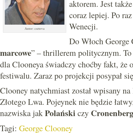
aktorem. Jest także
coraz lepiej. Po ra
Wenecji.
Autor: csztova
Do Włoch George C
marcowe
” – thrillerem politycznym. To 
dla Clooneya świadczy choćby fakt, że 
festiwalu. Zaraz po projekcji posypał 
Clooney natychmiast został wpisany na 
Złotego Lwa. Pojeynek nie będzie łatwy,
Polański
Cronenber
nazwiska jak
czy
Tagi:
George Clooney