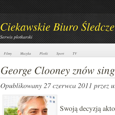
Ciekawskie Biuro Śledcze
Serwis plotkarski
Filmy
Filmy
Muzyka
Muzyka
Plotki
Plotki
Sport
Sport
TV
TV
George Clooney znów sin
Opublikowany 27 czerwca 2011
przez 
Swoją decyzją akto