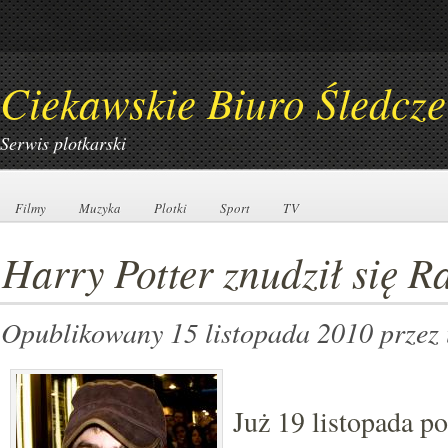
Ciekawskie Biuro Śledcze
Serwis plotkarski
Filmy
Filmy
Muzyka
Muzyka
Plotki
Plotki
Sport
Sport
TV
TV
Harry Potter znudził się Ra
Opublikowany 15 listopada 2010
przez
Już 19 listopada p