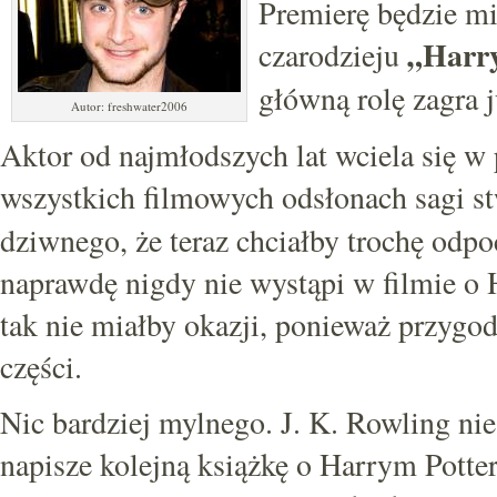
Premierę będzie m
„Harry
czarodzieju
główną rolę zagra j
Autor: freshwater2006
Aktor od najmłodszych lat wciela się w
wszystkich filmowych odsłonach sagi s
dziwnego, że teraz chciałby trochę odpoc
naprawdę nigdy nie wystąpi w filmie o H
tak nie miałby okazji, ponieważ przygod
części.
Nic bardziej mylnego. J. K. Rowling ni
napisze kolejną książkę o Harrym Potterz