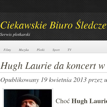
Ciekawskie Biuro Śledcze
Serwis plotkarski
Filmy
Filmy
Muzyka
Muzyka
Plotki
Plotki
Sport
Sport
TV
TV
Hugh Laurie da koncert w
Opublikowany 19 kwietnia 2013
przez 
Hugh Lauri
Choć