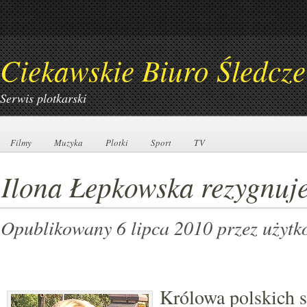
Ciekawskie Biuro Śledcze
Serwis plotkarski
Filmy
Filmy
Muzyka
Muzyka
Plotki
Plotki
Sport
Sport
TV
TV
Ilona Łepkowska rezygnuje 
Opublikowany 6 lipca 2010
przez użyt
Królowa polskich se