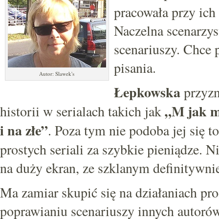
pracowała przy ich 
Naczelna scenarzys
scenariuszy. Chce
pisania.
Autor: Slawek's
Łepkowska
przyzn
„M jak m
historii w serialach takich jak
i na złe”
. Poza tym nie podoba jej się t
prostych seriali za szybkie pieniądze. N
na duży ekran, ze szklanym definitywnie
Ma zamiar skupić się na działaniach pro
poprawianiu scenariuszy innych autorów.