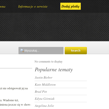
ówna
Informacje o serwisie
Dodaj plotkę
No comments to display
Popularne tematy
Justin Bieber
Kate Middleton
i nie odstępowali jej na
Brad Pitt
Edyta Górniak
zka. Wiadomo też,
e imiona jeszcze się w show-
Angelina Jolie