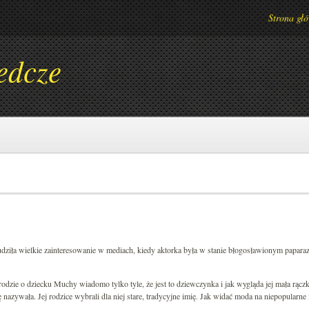
Strona gł
edcze
ziła wielkie zainteresowanie w mediach, kiedy aktorka była w stanie błogosławionym paparazz
orodzie o dziecku Muchy wiadomo tylko tyle, że jest to dziewczynka i jak wygląda jej mała rąc
się nazywała. Jej rodzice wybrali dla niej stare, tradycyjne imię. Jak widać moda na niepopularn