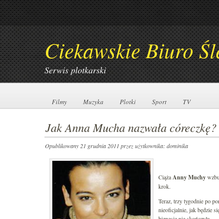
Ciekawskie Biuro Śl
Serwis plotkarski
Filmy
Filmy
Muzyka
Muzyka
Plotki
Plotki
Sport
Sport
TV
TV
Jak Anna Mucha nazwała córeczkę?
Opublikowany 21 grudnia 2011
przez użytkownika: dominika
Ciąża
Anny Muchy
wzbud
krok.
Teraz, trzy tygodnie po p
nieoficjalnie, jak będzie 
biznesie nie skończyła.