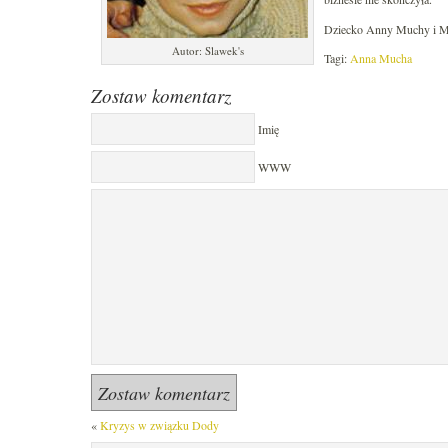
Dziecko Anny Muchy i Mar
Autor: Slawek's
Tagi:
Anna Mucha
Zostaw komentarz
Imię
WWW
«
Kryzys w związku Dody