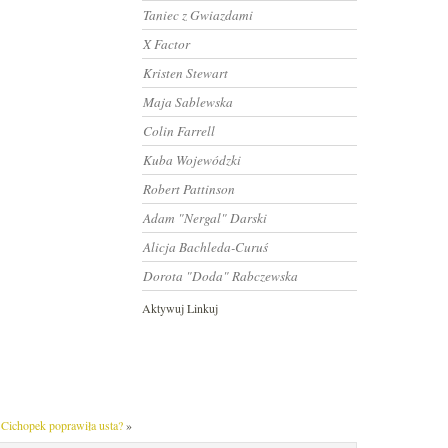
Taniec z Gwiazdami
X Factor
Kristen Stewart
Maja Sablewska
Colin Farrell
Kuba Wojewódzki
Robert Pattinson
Adam "Nergal" Darski
Alicja Bachleda-Curuś
Dorota "Doda" Rabczewska
Aktywuj Linkuj
 Cichopek poprawiła usta?
»