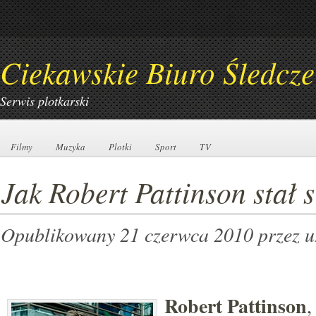
Ciekawskie Biuro Śledcze
Serwis plotkarski
Filmy
Filmy
Muzyka
Muzyka
Plotki
Plotki
Sport
Sport
TV
TV
Jak Robert Pattinson stał
Opublikowany 21 czerwca 2010
przez 
Robert Pattinson
,