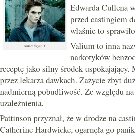
Edwarda Cullena w
przed castingiem d
właśnie to sprawiło
Valium to inna naz
Autor: Ezyan Y.
narkotyków benzod
receptę jako silny środek uspokajający
przez lekarza dawkach. Zażycie zbyt duż
nadmierną pobudliwość. Ze względu na 
uzależnienia.
Pattinson przyznał, że w drodze na cast
Catherine Hardwicke, ogarnęła go pani