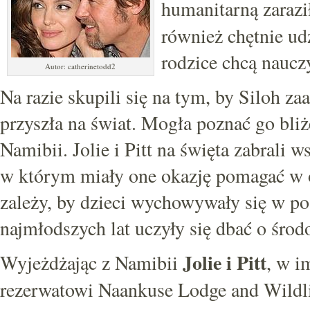
humanitarną zarazi
również chętnie ud
rodzice chcą naucz
Autor: catherinetodd2
Na razie skupili się na tym, by Siloh z
przyszła na świat. Mogła poznać go bli
Namibii. Jolie i Pitt na święta zabrali 
w którym miały one okazję pomagać w o
zależy, by dzieci wychowywały się w po
najmłodszych lat uczyły się dbać o środ
Jolie i Pitt
Wyjeżdżając z Namibii
, w i
rezerwatowi Naankuse Lodge and Wildli