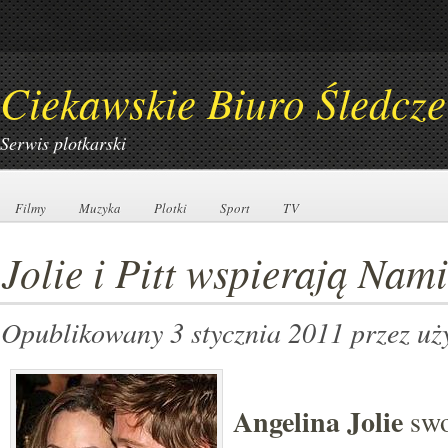
Ciekawskie Biuro Śledcze
Serwis plotkarski
Filmy
Filmy
Muzyka
Muzyka
Plotki
Plotki
Sport
Sport
TV
TV
Jolie i Pitt wspierają Nam
Opublikowany 3 stycznia 2011
przez uż
Angelina Jolie
swo