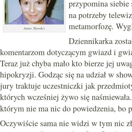
przypomina siebie 
na potrzeby telewi
metamorfozę. Wyglą
Autor: Slawek's
Dziennikarka zost
komentarzom dotyczącym gwiazd i gwia
Teraz już chyba mało kto bierze jej uwa
hipokryzji. Godząc się na udział w sh
jury traktuje uczestniczki jak przedmio
których wcześniej żywo się naśmiewała.
którym nie ma nic do powiedzenia, bo 
Oczywiście sama nie widzi w tym nic zł