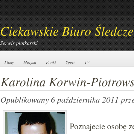
Ciekawskie Biuro Śledcze
Serwis plotkarski
Filmy
Filmy
Muzyka
Muzyka
Plotki
Plotki
Sport
Sport
TV
TV
Karolina Korwin-Piotrowsk
Opublikowany 6 października 2011
prz
Poznajecie osobę ze