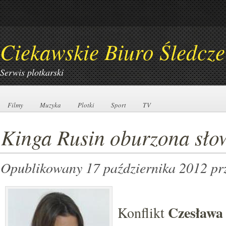
Ciekawskie Biuro Śledcze
Serwis plotkarski
Filmy
Filmy
Muzyka
Muzyka
Plotki
Plotki
Sport
Sport
TV
TV
Kinga Rusin oburzona sło
Opublikowany 17 października 2012
pr
Czesława
Konflikt