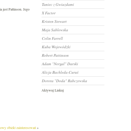
Taniec z Gwiazdami
a jest Pattinson. Jego
X Factor
Kristen Stewart
Maja Sablewska
Colin Farrell
Kuba Wojewódzki
Robert Pattinson
Adam "Nergal" Darski
Alicja Bachleda-Curuś
Dorota "Doda" Rabczewska
Aktywuj Linkuj
wy obiekt zainteresowań
»