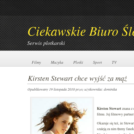
Ciekawskie Biuro Śl
Serwis plotkarski
Filmy
Filmy
Muzyka
Muzyka
Plotki
Plotki
Sport
Sport
TV
TV
Kirsten Stewart chce wyjść za mąż
Opublikowany 19 listopada 2010
przez użytkownika: dominika
Kirsten Stewart
znana z r
filmu. Jej filmowy partner
Okazuje się też, że Stewar
szaleją za nim tłumy fanek