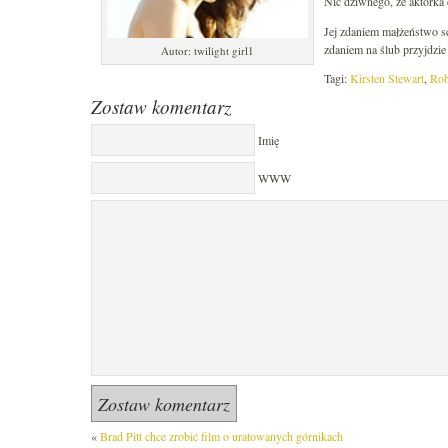
Nic dziwnego, że aktorka 
Jej zdaniem małżeństwo sc
zdaniem na ślub przyjdzie 
Autor: twilight girl1
Tagi:
Kirsten Stewart
,
Rob
Zostaw komentarz
Imię
WWW
«
Brad Pitt chce zrobić film o uratowanych górnikach