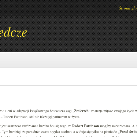
Strona gł
edcze
oli Belli w adaptacji książkowego bestsellera sagi „
Zmierzch
” znalazła miłość swojego życia 
 – Robert Pattinson, stał sie także jej partnerem w życiu.
t jest szaleńczo zazdrosna i bardzo boi się tego, że
Robert Pattinson
mógłby mieć romans. A o 
. Tym bardziej, że para dużo czasu spędza osobno, a widuje się tylko na planie do „
Przed świt