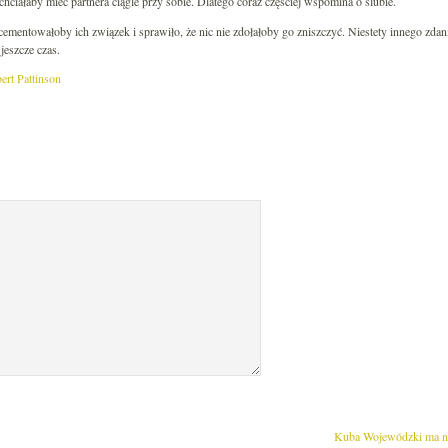
chciałaby mieć partnera ciągle przy sobie. Dlatego coraz częściej wspomina o ślubie.
ementowałoby ich związek i sprawiło, że nic nie zdołałoby go zniszczyć. Niestety innego zdani
jeszcze czas.
ert Pattinson
Kuba Wojewódzki ma no