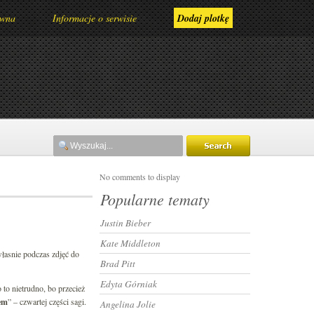
ówna
Informacje o serwisie
Dodaj plotkę
No comments to display
Popularne tematy
Justin Bieber
Kate Middleton
własnie podczas zdjęć do
Brad Pitt
Edyta Górniak
to nietrudno, bo przecież
em
” – czwartej części sagi.
Angelina Jolie