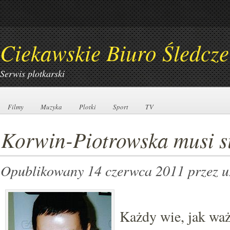
Ciekawskie Biuro Śledcze
Serwis plotkarski
Filmy
Filmy
Muzyka
Muzyka
Plotki
Plotki
Sport
Sport
TV
TV
Korwin-Piotrowska musi s
Opublikowany 14 czerwca 2011
przez 
Każdy wie, jak ważn