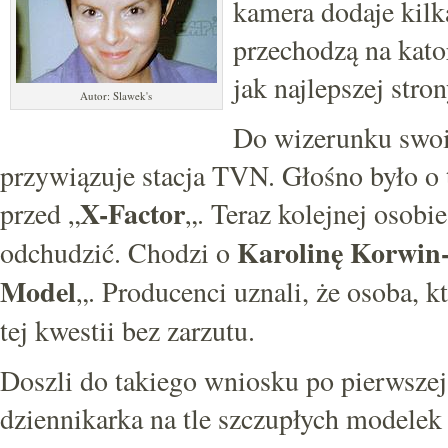
kamera dodaje kilk
przechodzą na kato
jak najlepszej stron
Autor: Slawek's
Do wizerunku swoi
przywiązuje stacja TVN. Głośno było o 
X-Factor
przed „
„. Teraz kolejnej osobi
Karolinę Korwin
odchudzić. Chodzi o
Model
„. Producenci uznali, że osoba, 
tej kwestii bez zarzutu.
Doszli do takiego wniosku po pierwszej
dziennikarka na tle szczupłych modelek