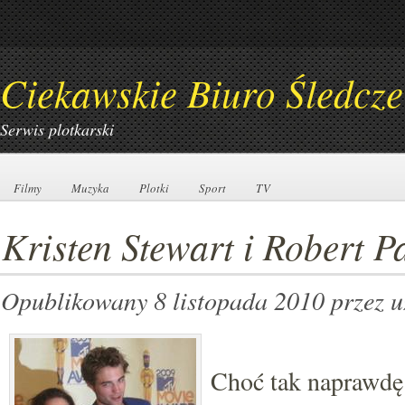
Ciekawskie Biuro Śledcze
Serwis plotkarski
Filmy
Filmy
Muzyka
Muzyka
Plotki
Plotki
Sport
Sport
TV
TV
Kristen Stewart i Robert P
Opublikowany 8 listopada 2010
przez 
Choć tak naprawdę