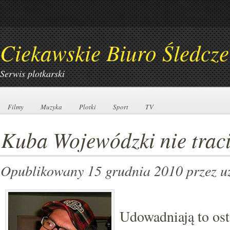
Ciekawskie Biuro Śledcze
Serwis plotkarski
Filmy
Filmy
Muzyka
Muzyka
Plotki
Plotki
Sport
Sport
TV
TV
Kuba Wojewódzki nie trac
Opublikowany 15 grudnia 2010
przez u
Udowadniają to ost