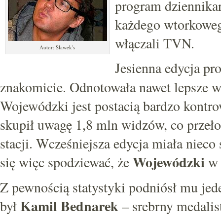
program dziennikar
każdego wtorkowego
włączali TVN.
Autor: Slawek's
Jesienna edycja pr
znakomicie. Odnotowała nawet lepsze w
Wojewódzki jest postacią bardzo kontrow
skupił uwagę 1,8 mln widzów, co przeło
stacji. Wcześniejsza edycja miała niec
Wojewódzki
się więc spodziewać, że
w 
Z pewnością statystyki podniósł mu je
Kamil Bednarek
był
– srebrny medalis