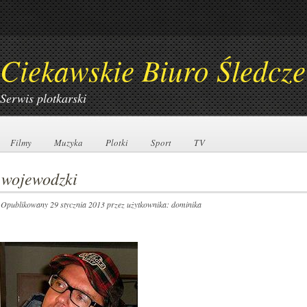
Ciekawskie Biuro Śledcze
Serwis plotkarski
Filmy
Filmy
Muzyka
Muzyka
Plotki
Plotki
Sport
Sport
TV
TV
wojewodzki
Opublikowany 29 stycznia 2013
przez użytkownika: dominika