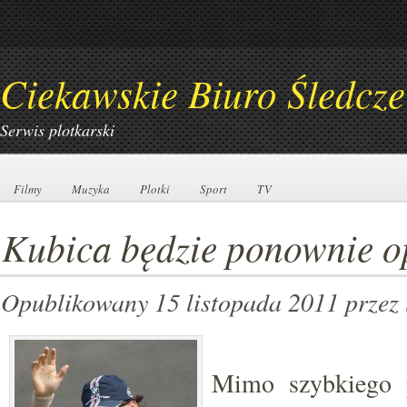
Ciekawskie Biuro Śledcze
Serwis plotkarski
Filmy
Filmy
Muzyka
Muzyka
Plotki
Plotki
Sport
Sport
TV
TV
Kubica będzie ponownie 
Opublikowany 15 listopada 2011
przez
Mimo szybkiego 