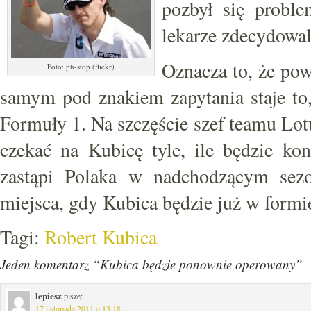
pozbył się probl
lekarze zdecydowal
Oznacza to, że pow
Foto: ph-stop (flickr)
samym pod znakiem zapytania staje to
Formuły 1. Na szczęście szef teamu Lotu
czekać na Kubicę tyle, ile będzie ko
zastąpi Polaka w nadchodzącym sezon
miejsca, gdy Kubica będzie już w formi
Tagi:
Robert Kubica
Jeden komentarz “Kubica będzie ponownie operowany”
lepiesz
pisze:
17 listopada 2011 o 13:18