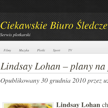
Ciekawskie Biuro Śledcze
Serwis plotkarski
Filmy
Filmy
Muzyka
Muzyka
Plotki
Plotki
Sport
Sport
TV
TV
Lindsay Lohan – plany na 
Opublikowany 30 grudnia 2010
przez 
Lindsay Lohan
ch