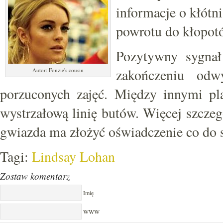
informacje o kłótn
powrotu do kłopot
Pozytywny sygnał
zakończeniu od
Autor: Fonzie's cousin
porzuconych zajęć. Między innymi pl
wystrzałową linię butów. Więcej szcz
gwiazda ma złożyć oświadczenie co do s
Tagi:
Lindsay Lohan
Zostaw komentarz
Imię
WWW