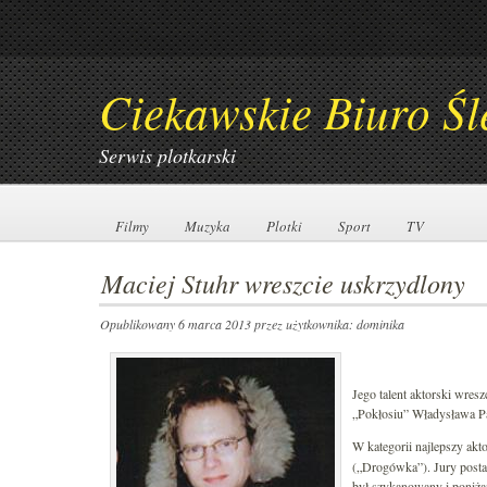
Ciekawskie Biuro Śl
Serwis plotkarski
Filmy
Filmy
Muzyka
Muzyka
Plotki
Plotki
Sport
Sport
TV
TV
Maciej Stuhr wreszcie uskrzydlony
Opublikowany 6 marca 2013
przez użytkownika: dominika
Jego talent aktorski wres
„Pokłosiu” Władysława P
W kategorii najlepszy akt
(„Drogówka”). Jury postaw
był szykanowany i poniża