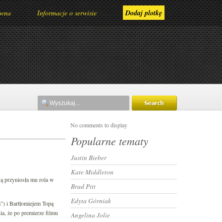
ówna
Informacje o serwisie
Dodaj plotkę
No comments to display
Popularne tematy
Justin Bieber
Kate Middleton
wą przyniosła mu rola w
Brad Pitt
Edyta Górniak
) i Bartłomiejem Topą
ia, że po premierze filmu
Angelina Jolie