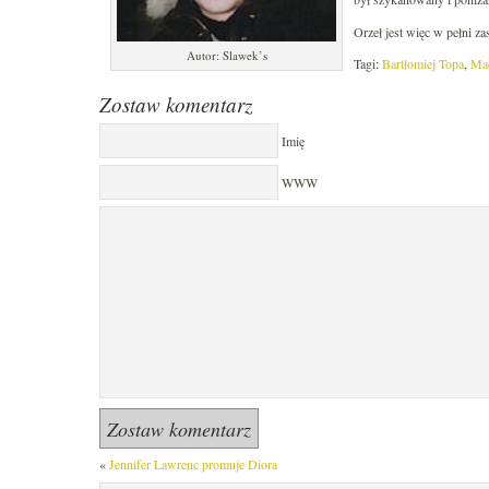
Orzeł jest więc w pełni 
Autor: Slawek’s
Tagi:
Bartłomiej Topa
,
Mac
Zostaw komentarz
Imię
WWW
«
Jennifer Lawrenc promuje Diora