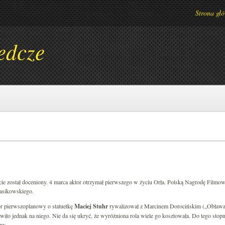
Strona gł
edcze
zcie został doceniony. 4 marca aktor otrzymał pierwszego w życiu Orła. Polską Nagrodę Filmo
asikowskiego.
or pierwszoplanowy o statuetkę
Maciej Stuhr
rywalizował z Marcinem Dorocińskim („Obława”
iło jednak na niego. Nie da się ukryć, że wyróżniona rola wiele go kosztowała. Do tego stopn
ny.