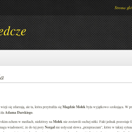
Strona gł
edcze
la
zji się zdarzają, ale ta, która przytrafiła się
Magdzie Mołek
była wyjątkowo szokująca. W p
ciła
Adama Darskiego
.
erokim echem w mediach, niektórzy na
Mołek
nie zostawili suchej nitki. Fakt jednak pozostaje 
omaga wiadomość, że do tej pory
Nergal
nie usłyszał słowa „przepraszam”, które w takiej sytuac