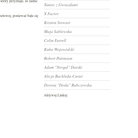
który przyznaje, że żadne
Taniec z Gwiazdami
X Factor
rnetowej, ponieważ bała się
Kristen Stewart
Maja Sablewska
Colin Farrell
Kuba Wojewódzki
Robert Pattinson
Adam "Nergal" Darski
Alicja Bachleda-Curuś
Dorota "Doda" Rabczewska
Aktywuj Linkuj