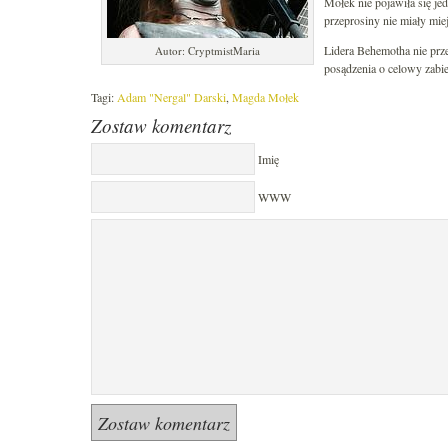
Mołek nie pojawiła się je
przeprosiny nie miały miej
Lidera Behemotha nie przep
Autor: CryptmistMaria
posądzenia o celowy zabi
Tagi:
Adam "Nergal" Darski
,
Magda Mołek
Zostaw komentarz
Imię
WWW