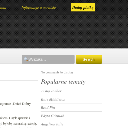
ówna
Informacje o serwisie
Dodaj plotkę
No comments to display
Popularne tematy
Justin Bieber
Kate Middleton
rogramie „Dzień Dobry
Brad Pitt
Edyta Górniak
faktem. Całek sprawie i
ji byłoby naturalną reakcją.
Angelina Jolie