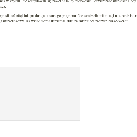
dnak w szpitalu, nie zdecydowała się nawet na to, by zadzwonić. Potwierdza to menadżer Dody, 
sca.
rosiła też oficjalnie produkcja porannego programu. Nie zamieściła informacji na stronie inte
eg marketingowy. Jak widać można uśmiercać ludzi na antenie bez żadnych konsekwencji.