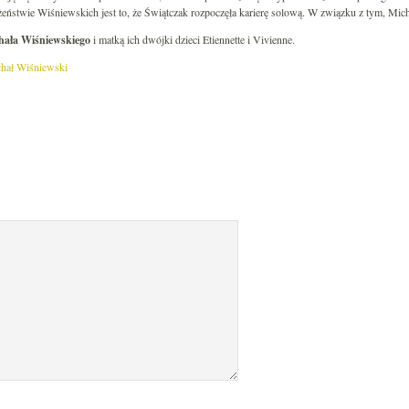
ństwie Wiśniewskich jest to, że Świątczak rozpoczęła karierę solową. W związku z tym, Micha
hała Wiśniewskiego
i matką ich dwójki dzieci Etiennette i Vivienne.
hał Wiśniewski