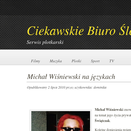
Ciekawskie Biuro Śl
Serwis plotkarski
Filmy
Filmy
Muzyka
Muzyka
Plotki
Plotki
Sport
Sport
TV
TV
Michał Wiśniewski na językach
Opublikowany 2 lipca 2010
przez użytkownika: dominika
Michał Wiśniewski
znowu
na temat jego życia prywa
Świątczak
.
Kolejne doniesienia poja