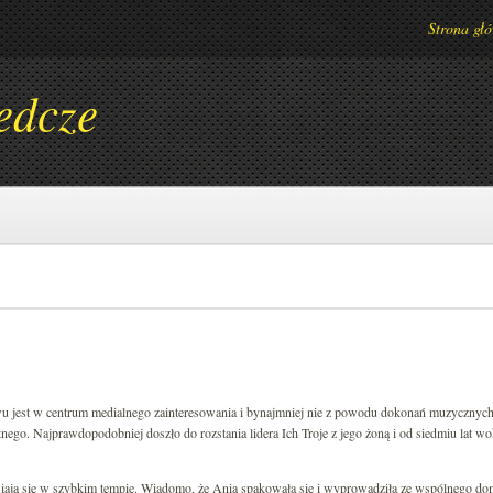
Strona gł
edcze
 jest w centrum medialnego zainteresowania i bynajmniej nie z powodu dokonań muzycznych
tnego. Najprawdopodobniej doszło do rozstania lidera Ich Troje z jego żoną i od siedmiu lat wo
wiają się w szybkim tempie. Wiadomo, że Ania spakowała się i wyprowadziła ze wspólnego do