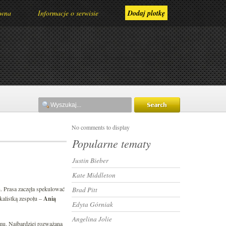
ówna
Informacje o serwisie
Dodaj plotkę
No comments to display
Popularne tematy
Justin Bieber
Kate Middleton
. Prasa zaczęła spekulować
Brad Pitt
kalistką zespołu –
Anią
Edyta Górniak
Angelina Jolie
mu. Najbardziej rozważaną