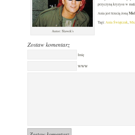
przyczyną kryzysu w małże
Ania jest trzecią żoną
Mic
Tagi:
Ania Świątczak
,
Mic
Autor: Slawek's
Zostaw komentarz
Imię
WWW