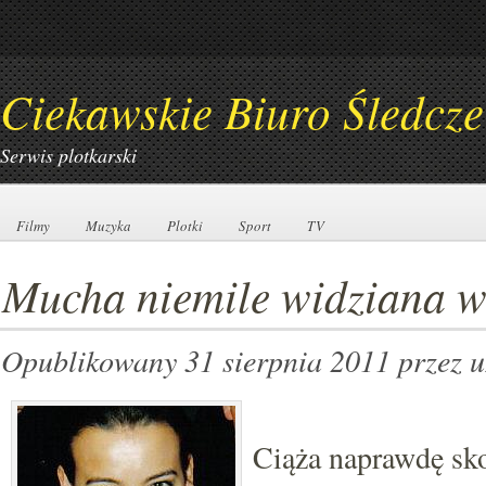
Ciekawskie Biuro Śledcze
Serwis plotkarski
Filmy
Filmy
Muzyka
Muzyka
Plotki
Plotki
Sport
Sport
TV
TV
Mucha niemile widziana 
Opublikowany 31 sierpnia 2011
przez 
Ciąża naprawdę sk