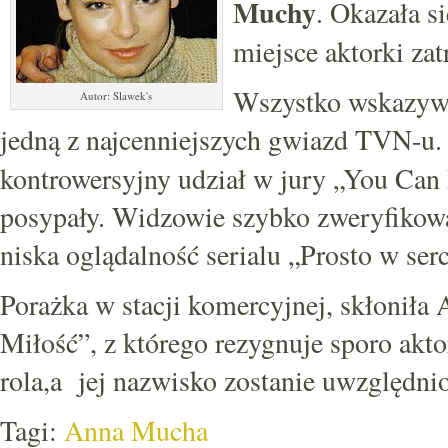
Muchy
. Okazała s
miejsce aktorki zat
Wszystko wskazywał
Autor: Slawek's
jedną z najcenniejszych gwiazd TVN-u
kontrowersyjny udział w jury „You Can 
posypały. Widzowie szybko zweryfikowal
niska oglądalność serialu „Prosto w se
Porażka w stacji komercyjnej, skłoniła
Miłość”, z którego rezygnuje sporo akt
rola,a jej nazwisko zostanie uwzględni
Tagi:
Anna Mucha