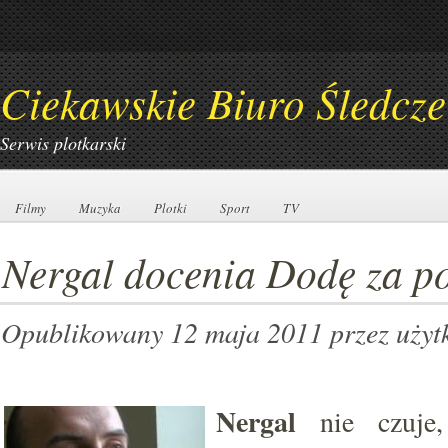
Ciekawskie Biuro Śledcze
Serwis plotkarski
Filmy
Filmy
Muzyka
Muzyka
Plotki
Plotki
Sport
Sport
TV
TV
Nergal docenia Dodę za 
Opublikowany 12 maja 2011
przez uży
Nergal
nie czuje,