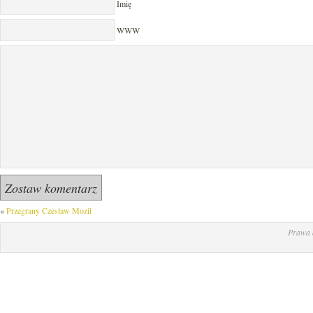
Imię
WWW
«
Przegrany Czesław Mozil
Prawa 