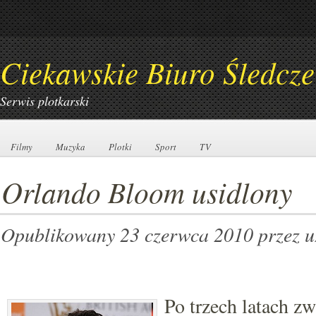
Ciekawskie Biuro Śledcze
Serwis plotkarski
Filmy
Filmy
Muzyka
Muzyka
Plotki
Plotki
Sport
Sport
TV
TV
Orlando Bloom usidlony
Opublikowany 23 czerwca 2010
przez 
Po trzech latach z