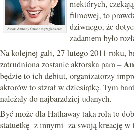
niektórych, czekaj
filmowej, to prawdz
dziwnego, że dotyc
Autor: Anthony Citrano zigzaglens.com
zadaniem było rozł
Na kolejnej gali, 27 lutego 2011 roku, b
An
zatrudniona zostanie aktorska para –
będzie to ich debiut, organizatorzy imp
aktorów to stzrał w dziesiątkę. Tym bar
należały do najbarzdziej udanych.
Być może dla Hathaway taka rola to dob
statuetkę z innymi za swoją kreację w f