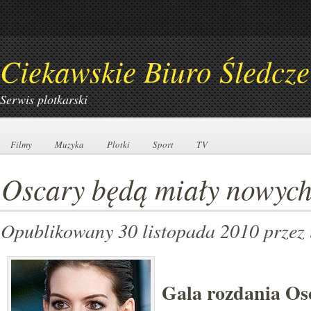
Ciekawskie Biuro Śledcze
Serwis plotkarski
Filmy
Filmy
Muzyka
Muzyka
Plotki
Plotki
Sport
Sport
TV
TV
Oscary będą miały nowyc
Opublikowany 30 listopada 2010
przez
Gala rozdania O