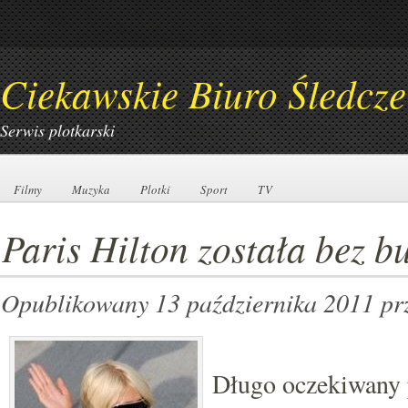
Ciekawskie Biuro Śledcze
Serwis plotkarski
Filmy
Filmy
Muzyka
Muzyka
Plotki
Plotki
Sport
Sport
TV
TV
Paris Hilton została bez b
Opublikowany 13 października 2011
pr
Długo oczekiwany