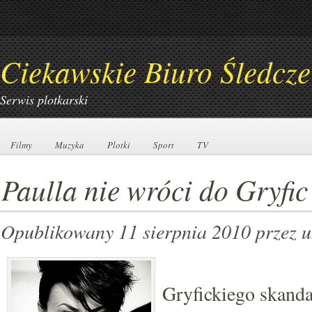
Ciekawskie Biuro Śledcze
Serwis plotkarski
Filmy
Filmy
Muzyka
Muzyka
Plotki
Plotki
Sport
Sport
TV
TV
Paulla nie wróci do Gryfic
Opublikowany 11 sierpnia 2010
przez 
Gryfickiego skanda