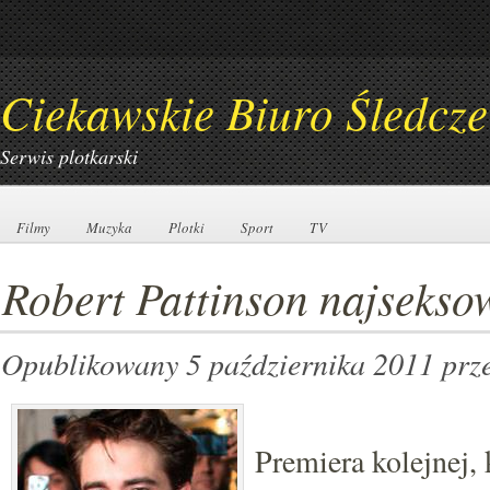
Ciekawskie Biuro Śledcze
Serwis plotkarski
Filmy
Filmy
Muzyka
Muzyka
Plotki
Plotki
Sport
Sport
TV
TV
Robert Pattinson najsekso
Opublikowany 5 października 2011
prz
Premiera kolejnej, 