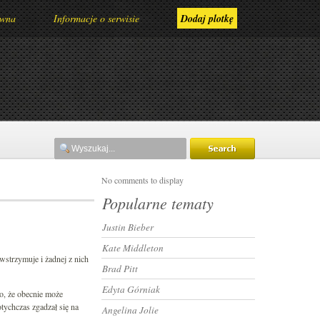
ówna
Informacje o serwisie
Dodaj plotkę
No comments to display
Popularne tematy
Justin Bieber
Kate Middleton
 wstrzymuje i żadnej z nich
Brad Pitt
Edyta Górniak
o, że obecnie może
tychczas zgadzał się na
Angelina Jolie