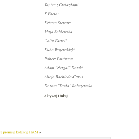
Taniec z Gwiazdami
X Factor
Kristen Stewart
Maja Sablewska
Colin Farrell
Kuba Wojewódzki
Robert Pattinson
Adam "Nergal" Darski
Alicja Bachleda-Curuś
Dorota "Doda" Rabczewska
Aktywuj Linkuj
e promuje kolekcję H&M
»