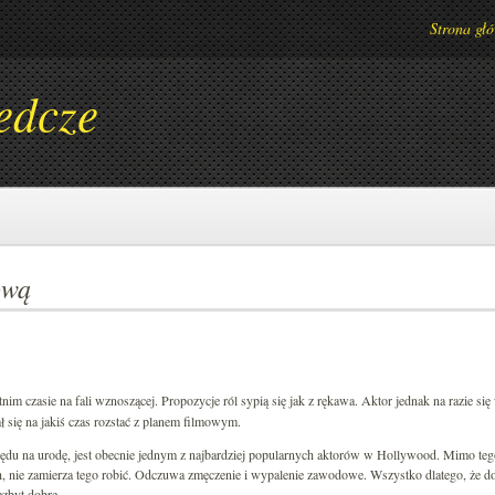
Strona gł
edcze
ową
tnim czasie na fali wznoszącej. Propozycje ról sypią się jak z rękawa. Aktor jednak na razie się
 się na jakiś czas rozstać z planem filmowym.
ględu na urodę, jest obecnie jednym z najbardziej popularnych aktorów w Hollywood. Mimo teg
, nie zamierza tego robić. Odczuwa zmęczenie i wypalenie zawodowe. Wszystko dlatego, że do
ezbyt dobre.