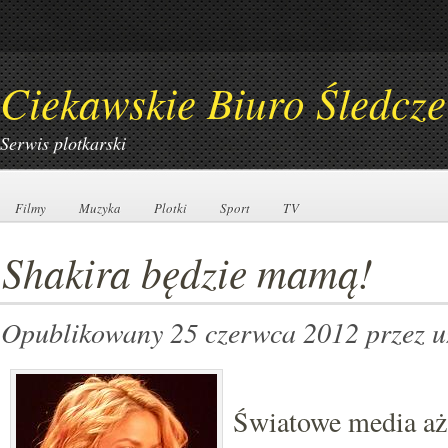
Ciekawskie Biuro Śledcze
Serwis plotkarski
Filmy
Filmy
Muzyka
Muzyka
Plotki
Plotki
Sport
Sport
TV
TV
Shakira będzie mamą!
Opublikowany 25 czerwca 2012
przez 
Światowe media aż