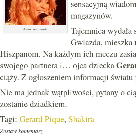
sensacyjną wiadomo
magazynów.
Tajemnica wydała s
Autor: oouinouin
Gwiazda, mieszka u
Hiszpanom. Na każdym ich meczu zasiad
Gerar
swojego partnera i… ojca dziecka
ciąży. Z ogłoszeniem informacji światu 
Nie ma jednak wątpliwości, pytany o ciąż
zostanie dziadkiem.
Tagi:
Gerard Pique
,
Shakira
Zostaw komentarz