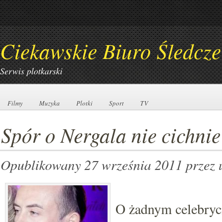
Ciekawskie Biuro Śledcze
Serwis plotkarski
Filmy
Filmy
Muzyka
Muzyka
Plotki
Plotki
Sport
Sport
TV
TV
Spór o Nergala nie cichnie
Opublikowany 27 września 2011
przez 
O żadnym celebryci