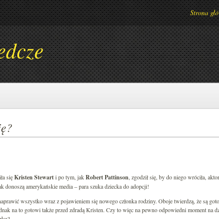
Strona gł
edcze
ję?
iła się
Kristen Stewart
i po tym, jak
Robert Pattinson
, zgodził się, by do niego wróciła, akt
ak donoszą amerykańskie media – para szuka dziecka do adopcji!
naprawić wszystko wraz z pojawieniem się nowego członka rodziny. Oboje twierdzą, że są goto
ednak na to gotowi także przed zdradą Kristen. Czy to więc na pewno odpowiedni moment na d
zku?