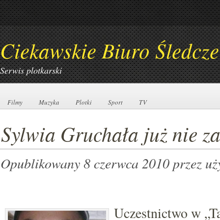
Ciekawskie Biuro Śledcze
Serwis plotkarski
Filmy
Filmy
Muzyka
Muzyka
Plotki
Plotki
Sport
Sport
TV
TV
Sylwia Gruchała już nie z
Opublikowany 8 czerwca 2010
przez u
Uczestnictwo w „T