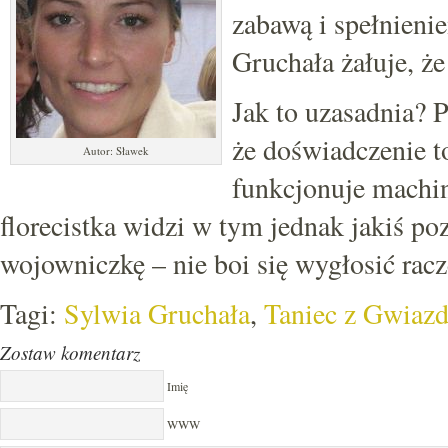
zabawą i spełnieni
Gruchała żałuje, ż
Jak to uzasadnia? P
że doświadczenie to
Autor: Sławek
funkcjonuje machin
florecistka widzi w tym jednak jakiś p
wojowniczkę – nie boi się wygłosić racz
Tagi:
Sylwia Gruchała
,
Taniec z Gwiaz
Zostaw komentarz
Imię
WWW